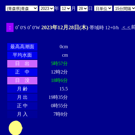
年
月
日
：
2023年12月28日(木)
＜＜
0ﾟ0'S 0ﾟ0'W
帯域時 12+0/h
・・・・
・・・・・・・・
・
・・・・・・
・・・・・・
最高高潮面
0cm
平均水面
cm
日 出
5時57分
正 中
12時2分
日 没
18時6分
月 齢
15.5
月 出
19時35分
正 中
0時55分
月 入
7時8分