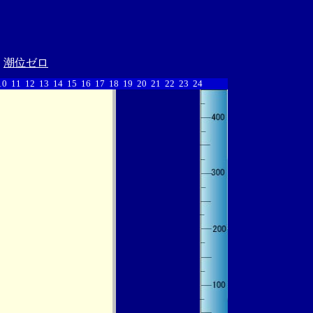
潮位ゼロ
10
11
12
13
14
15
16
17
18
19
20
21
22
23
24