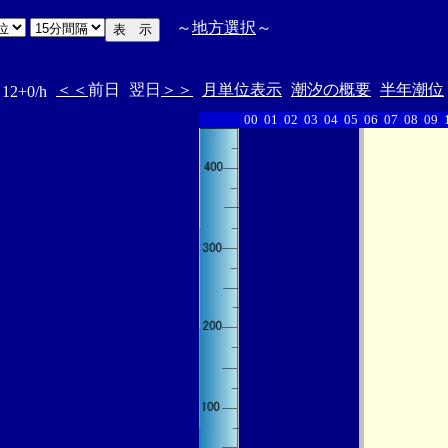
～
地方選択
～
＜＜
前日
翌日
＞＞
月単位表示
潮汐の概要
半年潮位
2+0/h
00
01
02
03
04
05
06
07
08
09
・・・・・・
・・・・・・・