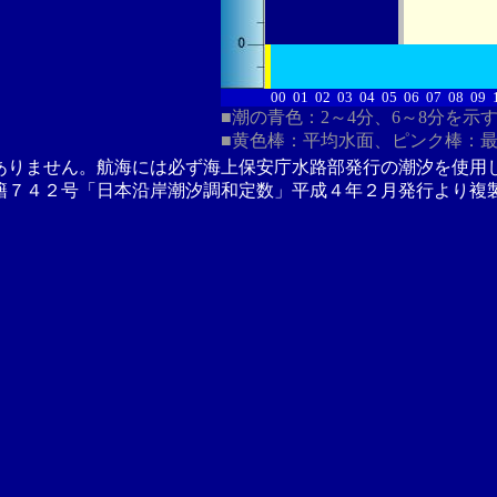
00
01
02
03
04
05
06
07
08
09
■潮の青色：2～4分、6～8分を示
■黄色棒：平均水面、ピンク棒：
ありません。航海には必ず海上保安庁水路部発行の潮汐を使用
籍７４２号「日本沿岸潮汐調和定数」平成４年２月発行より複