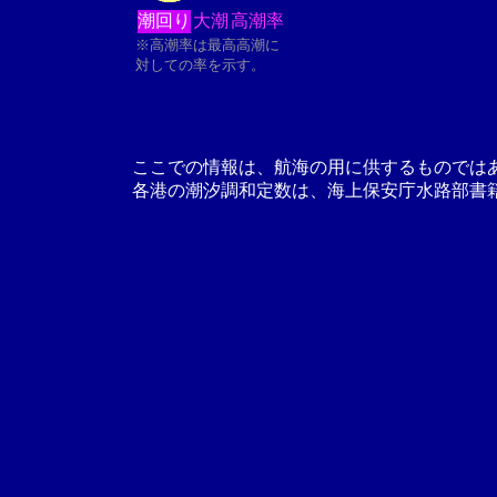
潮回り
大潮
高潮率
※高潮率は最高高潮に
対しての率を示す。
ここでの情報は、航海の用に供するものでは
各港の潮汐調和定数は、海上保安庁水路部書