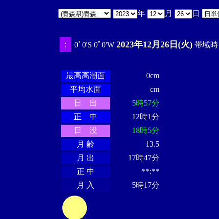
年
月
日
：
2023年12月26日(火)
0ﾟ0'S 0ﾟ0'W
帯域時 1
・・・・
・・
・・・・・・
・・・・・・
最高高潮面
0cm
平均水面
cm
日 出
5時57分
正 中
12時1分
日 没
18時5分
月 齢
13.5
月 出
17時47分
正 中
**:**
月 入
5時17分