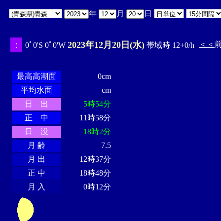
年
月
日
：
2023年12月20日(水)
＜＜
0ﾟ0'S 0ﾟ0'W
帯域時 12+0/h
・・・・
・・・・・・・・
・
・・・・・・
・・・・・・
最高高潮面
0cm
平均水面
cm
日 出
5時54分
正 中
11時58分
日 没
18時2分
月 齢
7.5
月 出
12時37分
正 中
18時48分
月 入
0時12分