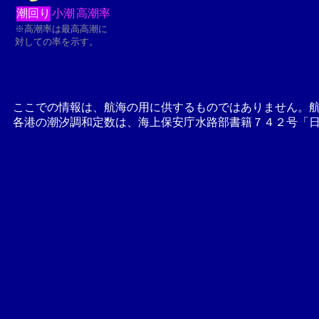
潮回り
小潮
高潮率
※高潮率は最高高潮に
対しての率を示す。
ここでの情報は、航海の用に供するものではありません。
各港の潮汐調和定数は、海上保安庁水路部書籍７４２号「