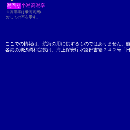
潮回り
小潮
高潮率
※高潮率は最高高潮に
対しての率を示す。
ここでの情報は、航海の用に供するものではありません。
各港の潮汐調和定数は、海上保安庁水路部書籍７４２号「