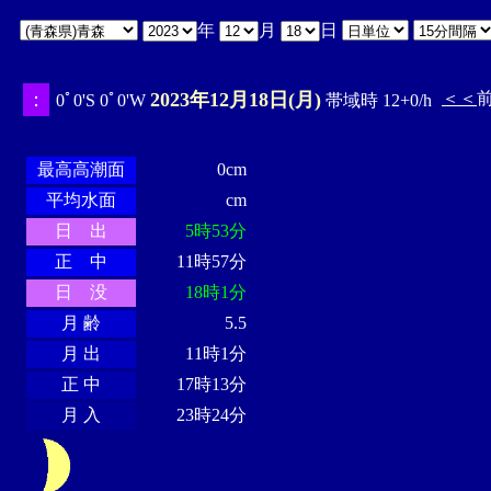
年
月
日
：
2023年12月18日(月)
＜＜
0ﾟ0'S 0ﾟ0'W
帯域時 12+0/h
・・・・
・・・・・・・・
・
・・・・・・
・・・・・・
最高高潮面
0cm
平均水面
cm
日 出
5時53分
正 中
11時57分
日 没
18時1分
月 齢
5.5
月 出
11時1分
正 中
17時13分
月 入
23時24分