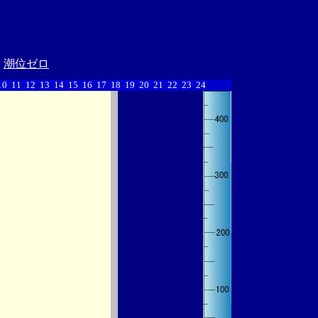
潮位ゼロ
10
11
12
13
14
15
16
17
18
19
20
21
22
23
24