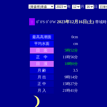
年
月
日
：
2023年12月16日(土)
0ﾟ0'S 0ﾟ0'W
帯域時 1
・・・・
・・
・・・・・・
・・・・・・
最高高潮面
0cm
平均水面
cm
日 出
5時52分
正 中
11時56分
日 没
18時0分
月 齢
3.5
月 出
9時14分
正 中
15時27分
月 入
21時41分