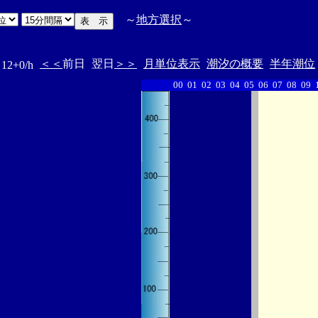
～
地方選択
～
＜＜
前日
翌日
＞＞
月単位表示
潮汐の概要
半年潮位
2+0/h
00
01
02
03
04
05
06
07
08
09
・・・・・・
・・・・・・・