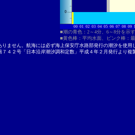
00
01
02
03
04
05
06
07
08
09
■潮の青色：2～4分、6～8分を示
■黄色棒：平均水面、ピンク棒：
ありません。航海には必ず海上保安庁水路部発行の潮汐を使用
籍７４２号「日本沿岸潮汐調和定数」平成４年２月発行より複