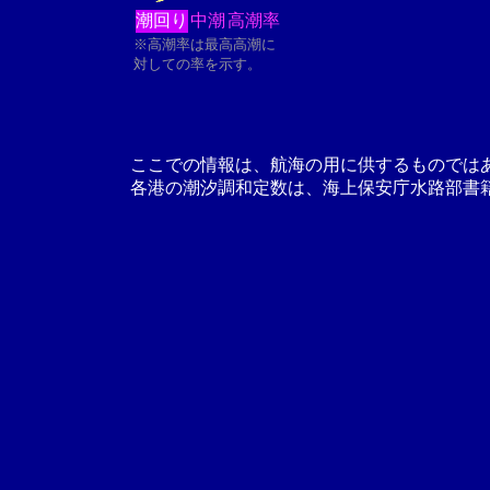
潮回り
中潮
高潮率
※高潮率は最高高潮に
対しての率を示す。
ここでの情報は、航海の用に供するものでは
各港の潮汐調和定数は、海上保安庁水路部書