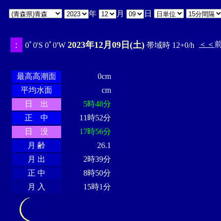
年
月
日
：
2023年12月09日(土)
＜＜
0ﾟ0'S 0ﾟ0'W
帯域時 12+0/h
・・・・
・・・・・・・・
・
・・・・・・
・・・・・・
最高高潮面
0cm
平均水面
cm
日 出
5時48分
正 中
11時52分
日 没
17時56分
月 齢
26.1
月 出
2時39分
正 中
8時50分
月 入
15時1分