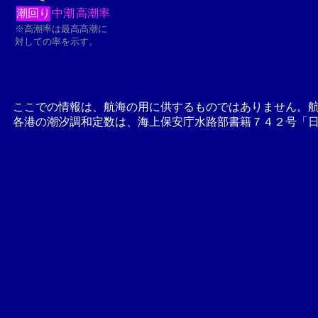
潮回り
中潮
高潮率
※高潮率は最高高潮に
対しての率を示す。
ここでの情報は、航海の用に供するものではありません。
各港の潮汐調和定数は、海上保安庁水路部書籍７４２号「