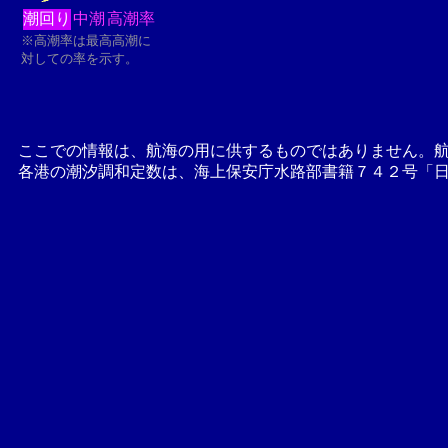
潮回り
中潮
高潮率
※高潮率は最高高潮に
対しての率を示す。
ここでの情報は、航海の用に供するものではありません。
各港の潮汐調和定数は、海上保安庁水路部書籍７４２号「