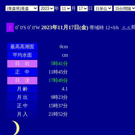
年
月
日
：
2023年11月17日(金)
＜＜
0ﾟ0'S 0ﾟ0'W
帯域時 12+0/h
・・・・
・・・・・・・・
・
・・・・・・
・・・・・・
最高高潮面
0cm
平均水面
cm
日 出
5時41分
正 中
11時45分
日 没
17時49分
月 齢
4.1
月 出
9時23分
正 中
15時37分
月 入
21時52分