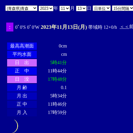
年
月
日
：
2023年11月13日(月)
＜＜
0ﾟ0'S 0ﾟ0'W
帯域時 12+0/h
・・・・
・・・・・・・・
・
・・・・・・
・・・・・・
最高高潮面
0cm
平均水面
cm
日 出
5時41分
正 中
11時44分
日 没
17時48分
月 齢
0.1
月 出
5時34分
正 中
11時46分
月 入
17時59分