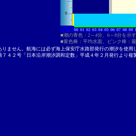
00
01
02
03
04
05
06
07
08
09
■潮の青色：2～4分、6～8分を示
■黄色棒：平均水面、ピンク棒：
ありません。航海には必ず海上保安庁水路部発行の潮汐を使用
籍７４２号「日本沿岸潮汐調和定数」平成４年２月発行より複