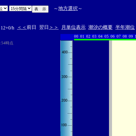
～
地方選択
～
＜＜
前日
翌日
＞＞
月単位表示
潮汐の概要
半年潮位
2+0/h
00
01
02
03
04
05
06
07
08
09
・・・・・・
・・・・・・・
0:54時点