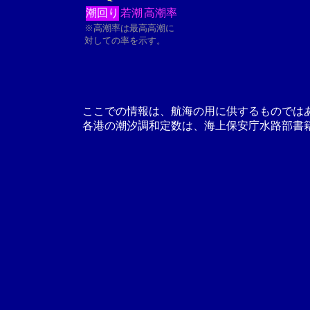
潮回り
若潮
高潮率
※高潮率は最高高潮に
対しての率を示す。
ここでの情報は、航海の用に供するものでは
各港の潮汐調和定数は、海上保安庁水路部書