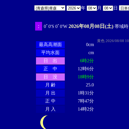
年
月
日
：
2026年08月08日(土)
0ﾟ0'S 0ﾟ0'W
帯域時 1
・・・・
・・
・・・・・・
・・・・・・
黄色:2026/08/08 1
最高高潮面
0cm
平均水面
cm
日 出
6時2分
正 中
12時6分
日 没
18時9分
月 齢
25.0
月 出
1時31分
正 中
7時47分
月 入
14時2分