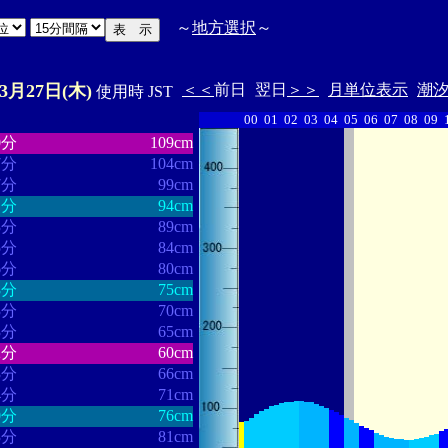
～
地方選択
～
03月27日(木)
＜＜
前日
翌日
＞＞
月単位表示
潮
使用時 JST
00
01
02
03
04
05
06
07
08
09
・・・・・・
・・・・・・・
0分
109cm
7分
104cm
7分
99cm
1分
94cm
3分
89cm
5分
84cm
6分
80cm
8分
75cm
3分
70cm
3分
65cm
2分
60cm
3分
66cm
4分
71cm
0分
76cm
3分
81cm