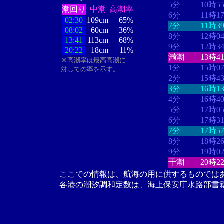
5分
10時5
潮回り
中潮
高潮率
6分
11時1
02:30
109cm
65%
7分
11時3
08:02
60cm
36%
8分
12時0
13:41
113cm
68%
9分
12時3
20:22
18cm
11%
満潮
13時4
※高潮率は最高高潮に
1分
15時0
対しての率を示す。
2分
15時4
3分
16時1
4分
16時4
5分
17時0
6分
17時3
7分
17時5
8分
18時2
9分
19時0
干潮
20時2
ここでの情報は、航海の用に供するものでは
各港の潮汐調和定数は、海上保安庁水路部書