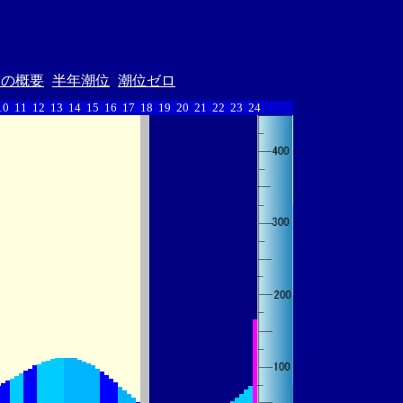
汐の概要
半年潮位
潮位ゼロ
10
11
12
13
14
15
16
17
18
19
20
21
22
23
24