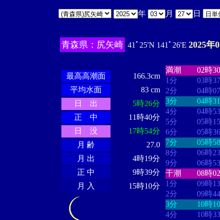
年
月
日
青森県：尻矢崎
2025年
41ﾟ25'N 141ﾟ26'E
・・・・
・・
・・・・・・
・・・・・・
満潮
02時3
最高高潮面
166.3cm
1分
03時3
平均水面
83 cm
2分
04時0
3分
04時3
日 出
5時26分
4分
04時5
正 中
11時40分
5分
05時1
日 没
17時54分
6分
05時3
7分
05時5
月 齢
27.0
8分
06時2
月 出
4時19分
9分
06時5
正 中
9時39分
干潮
08時0
1分
09時1
月 入
15時10分
2分
09時4
3分
10時1
4分
10時3