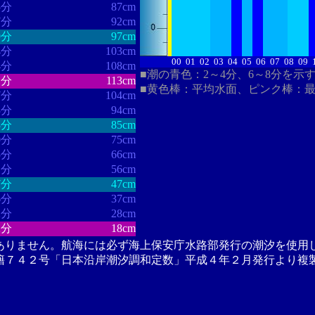
5分
87cm
7分
92cm
9分
97cm
4分
103cm
00
01
02
03
04
05
06
07
08
09
4分
108cm
■潮の青色：2～4分、6～8分を示
1分
113cm
■黄色棒：平均水面、ピンク棒：
7分
104cm
3分
94cm
3分
85cm
0分
75cm
5分
66cm
1分
56cm
7分
47cm
6分
37cm
2分
28cm
2分
18cm
ありません。航海には必ず海上保安庁水路部発行の潮汐を使用
籍７４２号「日本沿岸潮汐調和定数」平成４年２月発行より複