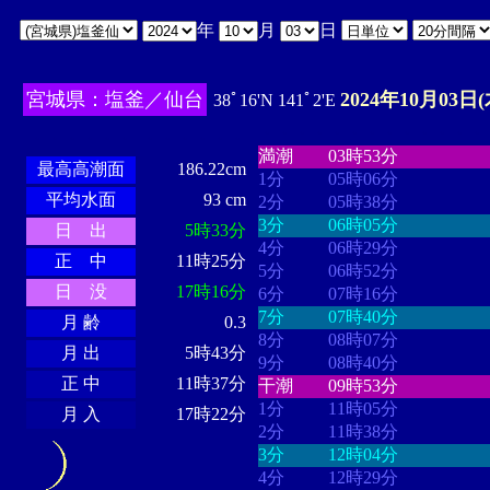
年
月
日
宮城県：塩釜／仙台
2024年10月03日(
38ﾟ16'N 141ﾟ2'E
・・・・
・・・・・・・・
・
・・・・・・
・・・・・・
満潮
03時53分
最高高潮面
186.22cm
1分
05時06分
平均水面
93 cm
2分
05時38分
3分
06時05分
日 出
5時33分
4分
06時29分
正 中
11時25分
5分
06時52分
日 没
17時16分
6分
07時16分
7分
07時40分
月 齢
0.3
8分
08時07分
月 出
5時43分
9分
08時40分
正 中
11時37分
干潮
09時53分
1分
11時05分
月 入
17時22分
2分
11時38分
3分
12時04分
4分
12時29分