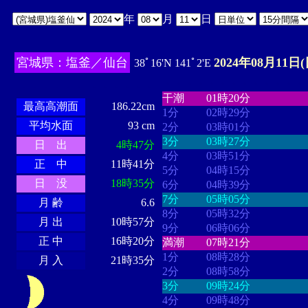
年
月
日
宮城県：塩釜／仙台
2024年08月11日(
38ﾟ16'N 141ﾟ2'E
・・・・
・・・・・・・・
・
・・・・・・
・・・・・・
干潮
01時20分
最高高潮面
186.22cm
1分
02時29分
平均水面
93 cm
2分
03時01分
3分
03時27分
日 出
4時47分
4分
03時51分
正 中
11時41分
5分
04時15分
日 没
18時35分
6分
04時39分
7分
05時05分
月 齢
6.6
8分
05時32分
月 出
10時57分
9分
06時06分
正 中
16時20分
満潮
07時21分
1分
08時28分
月 入
21時35分
2分
08時58分
3分
09時24分
4分
09時48分