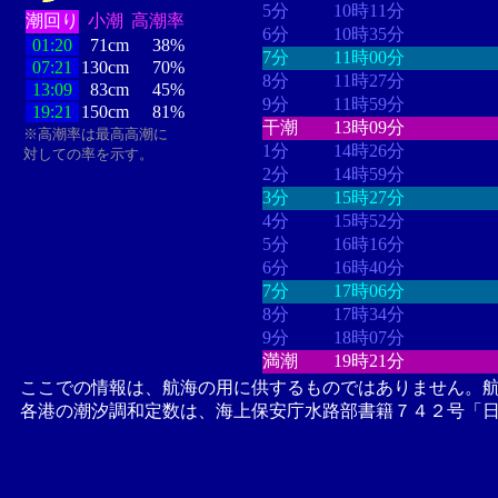
5分
10時11分
潮回り
小潮
高潮率
6分
10時35分
01:20
71cm
38%
7分
11時00分
07:21
130cm
70%
8分
11時27分
13:09
83cm
45%
9分
11時59分
19:21
150cm
81%
干潮
13時09分
※高潮率は最高高潮に
1分
14時26分
対しての率を示す。
2分
14時59分
3分
15時27分
4分
15時52分
5分
16時16分
6分
16時40分
7分
17時06分
8分
17時34分
9分
18時07分
満潮
19時21分
ここでの情報は、航海の用に供するものではありません。
各港の潮汐調和定数は、海上保安庁水路部書籍７４２号「