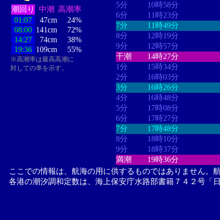
5分
10時58分
潮回り
中潮
高潮率
6分
11時23分
01:07
47cm
24%
7分
11時49分
08:00
141cm
72%
8分
12時19分
14:27
74cm
38%
9分
12時57分
19:36
109cm
55%
干潮
14時27分
※高潮率は最高高潮に
1分
15時34分
対しての率を示す。
2分
16時03分
3分
16時26分
4分
16時48分
5分
17時08分
6分
17時27分
7分
17時48分
8分
18時10分
9分
18時37分
満潮
19時36分
ここでの情報は、航海の用に供するものではありません。
各港の潮汐調和定数は、海上保安庁水路部書籍７４２号「