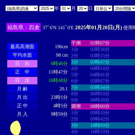
年
月
日
福島県：四倉
2025年01月20日(月)
37ﾟ6'N 141ﾟ0'E
使用時
・・・・
・・・・・・・・
・
・・・・・・
・・・・・・
干潮
01時07分
最高高潮面
196cm
1分
02時36分
平均水面
98 cm
2分
03時15分
3分
03時47分
日 出
6時46分
4分
04時14分
正 中
11時47分
5分
04時41分
日 没
16時48分
6分
05時07分
7分
05時34分
月 齢
20.1
8分
06時03分
月 出
23時1分
9分
06時39分
正 中
4時5分
満潮
08時00分
1分
09時10分
月 入
9時59分
2分
09時42分
3分
10時09分
4分
10時33分