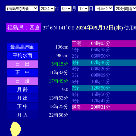
年
月
日
福島県：四倉
2024年09月12日(木)
37ﾟ6'N 141ﾟ0'E
使用時
・・・・
・・・・・・・・
・
・・・・・・
・・・・・・
干潮
04時03分
最高高潮面
196cm
1分
05時58分
平均水面
98 cm
2分
06時50分
3分
07時36分
日 出
5時15分
4分
08時20分
正 中
11時32分
5分
09時09分
日 没
17時49分
6分
10時15分
7分
12時50分
月 齢
9.0
8分
15時50分
月 出
13時53分
9分
17時47分
正 中
18時25分
満潮
20時31分
月 入
22時58分