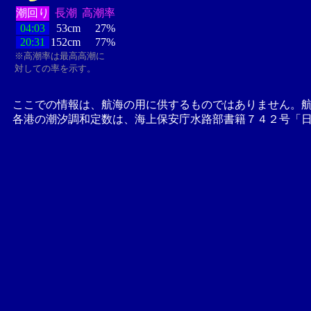
潮回り
長潮
高潮率
04:03
53cm
27%
20:31
152cm
77%
※高潮率は最高高潮に
対しての率を示す。
ここでの情報は、航海の用に供するものではありません。
各港の潮汐調和定数は、海上保安庁水路部書籍７４２号「