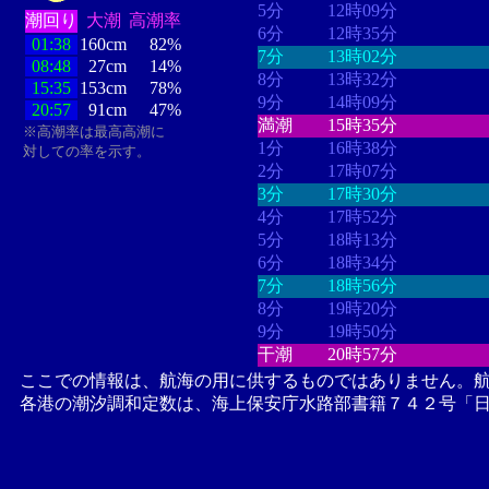
5分
12時09分
潮回り
大潮
高潮率
6分
12時35分
01:38
160cm
82%
7分
13時02分
08:48
27cm
14%
8分
13時32分
15:35
153cm
78%
9分
14時09分
20:57
91cm
47%
満潮
15時35分
※高潮率は最高高潮に
1分
16時38分
対しての率を示す。
2分
17時07分
3分
17時30分
4分
17時52分
5分
18時13分
6分
18時34分
7分
18時56分
8分
19時20分
9分
19時50分
干潮
20時57分
ここでの情報は、航海の用に供するものではありません。
各港の潮汐調和定数は、海上保安庁水路部書籍７４２号「