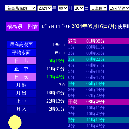
年
月
日
福島県：四倉
2024年09月16日(月)
37ﾟ6'N 141ﾟ0'E
使用時
・・・・
・・・・・・・・
・
・・・・・・
・・・・・・
満潮
01時38分
最高高潮面
196cm
1分
03時11分
平均水面
98 cm
2分
03時50分
3分
04時22分
日 出
5時19分
4分
04時51分
正 中
11時31分
5分
05時18分
日 没
17時42分
6分
05時45分
7分
06時13分
月 齢
13.0
8分
06時44分
月 出
16時49分
9分
07時22分
正 中
22時13分
干潮
08時48分
1分
10時11分
月 入
2時31分
2分
10時47分
3分
11時17分
4分
11時43分