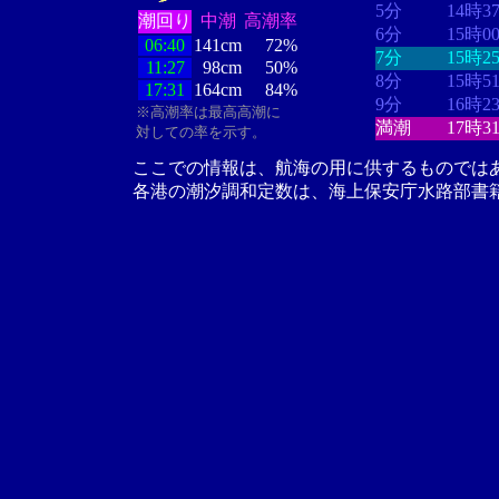
5分
14時3
潮回り
中潮
高潮率
6分
15時0
06:40
141cm
72%
7分
15時2
11:27
98cm
50%
8分
15時5
17:31
164cm
84%
9分
16時2
※高潮率は最高高潮に
満潮
17時3
対しての率を示す。
ここでの情報は、航海の用に供するものでは
各港の潮汐調和定数は、海上保安庁水路部書