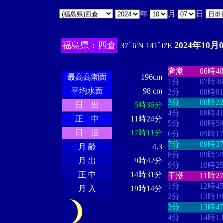
年
月
日
福島県：四倉
2024年10月
37ﾟ6'N 141ﾟ0'E
・・・・
・・
・・・・・・
・・・・・・
満潮
06時4
最高高潮面
196cm
1分
07時3
平均水面
98 cm
2分
08時0
3分
08時2
日 出
5時36分
4分
08時4
正 中
11時24分
5分
08時5
日 没
17時11分
6分
09時1
7分
09時3
月 齢
4.3
8分
09時5
月 出
9時42分
9分
10時2
正 中
14時31分
干潮
11時2
1分
12時4
月 入
19時14分
2分
13時1
3分
13時4
4分
14時1