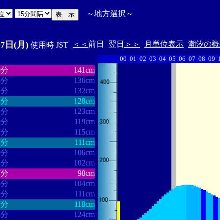
～
地方選択
～
07日(月)
＜＜
前日
翌日
＞＞
月単位表示
潮汐の概
使用時 JST
00
01
02
03
04
05
06
07
08
09
・・・・・・
・・・・・・・
0分
141cm
6分
136cm
1分
132cm
2分
128cm
1分
123cm
9分
119cm
7分
115cm
7分
111cm
9分
106cm
5分
102cm
7分
98cm
5分
104cm
9分
111cm
7分
118cm
3分
124cm