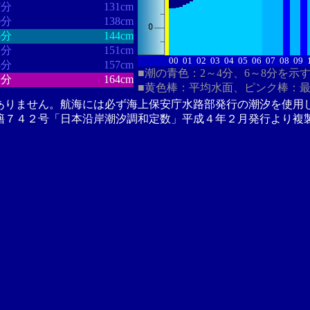
7分
131cm
0分
138cm
5分
144cm
1分
151cm
00
01
02
03
04
05
06
07
08
09
3分
157cm
■潮の青色：2～4分、6～8分を示
1分
164cm
■黄色棒：平均水面、ピンク棒：
ありません。航海には必ず海上保安庁水路部発行の潮汐を使用
籍７４２号「日本沿岸潮汐調和定数」平成４年２月発行より複