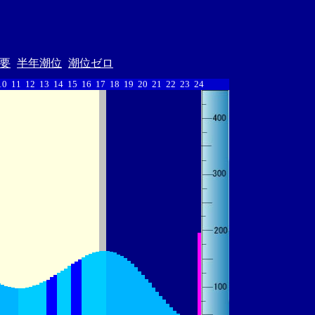
要
半年潮位
潮位ゼロ
10
11
12
13
14
15
16
17
18
19
20
21
22
23
24