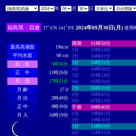
年
月
日
福島県：四倉
2024年09月30日(月)
37ﾟ6'N 141ﾟ0'E
使用時
・・・・
・・・・・・・・
・
・・・・・・
・・・・・・
満潮
01時58分
最高高潮面
196cm
1分
03時24分
平均水面
98 cm
2分
04時01分
3分
04時31分
日 出
5時30分
4分
04時58分
正 中
11時26分
5分
05時24分
日 没
17時21分
6分
05時50分
7分
06時16分
月 齢
27.0
8分
06時45分
月 出
2時49分
9分
07時21分
正 中
9時39分
干潮
08時40分
1分
10時01分
月 入
16時19分
2分
10時36分
3分
11時05分
4分
11時31分