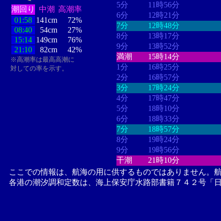
5分
11時56分
潮回り
中潮
高潮率
6分
12時21分
01:58
141cm
72%
7分
12時48分
08:40
54cm
27%
8分
13時17分
15:14
149cm
76%
9分
13時52分
21:10
82cm
42%
満潮
15時14分
※高潮率は最高高潮に
1分
16時25分
対しての率を示す。
2分
16時57分
3分
17時24分
4分
17時47分
5分
18時10分
6分
18時33分
7分
18時57分
8分
19時24分
9分
19時56分
干潮
21時10分
ここでの情報は、航海の用に供するものではありません。
各港の潮汐調和定数は、海上保安庁水路部書籍７４２号「