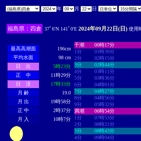
年
月
日
福島県：四倉
2024年09月22日(日)
37ﾟ6'N 141ﾟ0'E
使用時
・・・・
・・・・・・・・
・
・・・・・・
・・・・・・
干潮
00時17分
最高高潮面
196cm
1分
01時39分
平均水面
98 cm
2分
02時15分
3分
02時44分
日 出
5時23分
4分
03時11分
正 中
11時29分
5分
03時36分
日 没
17時33分
6分
04時01分
7分
04時27分
月 齢
19.0
8分
04時56分
月 出
19時58分
9分
05時32分
正 中
2時37分
満潮
06時54分
1分
07時53分
月 入
10時7分
2分
08時21分
3分
08時43分
4分
09時04分