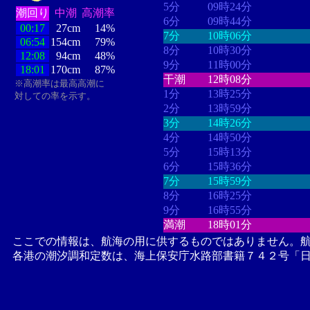
5分
09時24分
潮回り
中潮
高潮率
6分
09時44分
00:17
27cm
14%
7分
10時06分
06:54
154cm
79%
8分
10時30分
12:08
94cm
48%
9分
11時00分
18:01
170cm
87%
干潮
12時08分
※高潮率は最高高潮に
1分
13時25分
対しての率を示す。
2分
13時59分
3分
14時26分
4分
14時50分
5分
15時13分
6分
15時36分
7分
15時59分
8分
16時25分
9分
16時55分
満潮
18時01分
ここでの情報は、航海の用に供するものではありません。
各港の潮汐調和定数は、海上保安庁水路部書籍７４２号「