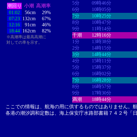
5分
09時46分
潮回り
小潮
高潮率
6分
10時05分
01:02
56cm
29%
7分
10時25分
07:23
132cm
67%
8分
10時47分
12:16
91cm
46%
9分
11時14分
18:44
162cm
82%
干潮
12時16分
※高潮率は最高高潮に
1分
13時38分
対しての率を示す。
2分
14時15分
3分
14時44分
4分
15時11分
5分
15時37分
6分
16時02分
7分
16時28分
8分
16時57分
9分
17時30分
満潮
18時44分
ここでの情報は、航海の用に供するものではありません。
各港の潮汐調和定数は、海上保安庁水路部書籍７４２号「