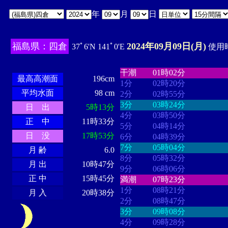
年
月
日
福島県：四倉
2024年09月09日(月)
37ﾟ6'N 141ﾟ0'E
使用時
・・・・
・・・・・・・・
・
・・・・・・
・・・・・・
干潮
01時02分
最高高潮面
196cm
1分
02時20分
平均水面
98 cm
2分
02時55分
3分
03時24分
日 出
5時13分
4分
03時50分
正 中
11時33分
5分
04時14分
日 没
17時53分
6分
04時39分
7分
05時04分
月 齢
6.0
8分
05時32分
月 出
10時47分
9分
06時06分
正 中
15時45分
満潮
07時23分
1分
08時21分
月 入
20時38分
2分
08時47分
3分
09時08分
4分
09時28分