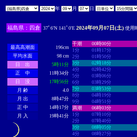
年
月
日
福島県：四倉
2024年09月07日(土)
37ﾟ6'N 141ﾟ0'E
使用時
・・・・
・・・・・・・・
・
・・・・・・
・・・・・・
干潮
00時00分
最高高潮面
196cm
1分
01時17分
平均水面
98 cm
2分
01時50分
3分
02時18分
日 出
5時11分
4分
02時42分
正 中
11時34分
5分
03時06分
日 没
17時56分
6分
03時29分
7分
03時53分
月 齢
4.0
8分
04時19分
月 出
8時47分
9分
04時51分
正 中
14時17分
満潮
06時03分
1分
07時10分
月 入
19時41分
2分
07時40分
3分
08時05分
4分
08時27分