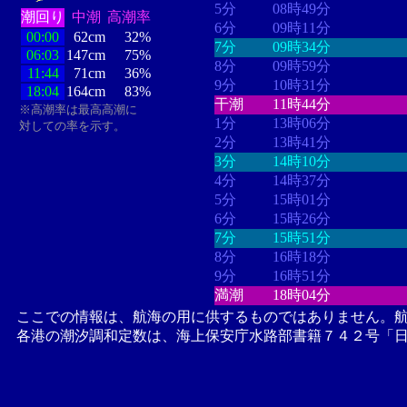
5分
08時49分
潮回り
中潮
高潮率
6分
09時11分
00:00
62cm
32%
7分
09時34分
06:03
147cm
75%
8分
09時59分
11:44
71cm
36%
9分
10時31分
18:04
164cm
83%
干潮
11時44分
※高潮率は最高高潮に
1分
13時06分
対しての率を示す。
2分
13時41分
3分
14時10分
4分
14時37分
5分
15時01分
6分
15時26分
7分
15時51分
8分
16時18分
9分
16時51分
満潮
18時04分
ここでの情報は、航海の用に供するものではありません。
各港の潮汐調和定数は、海上保安庁水路部書籍７４２号「