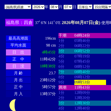
年
月
日
福島県：四倉
2026年08月07日(金)
37ﾟ6'N 141ﾟ0'E
使用時
・・・・
・・・・・・・・
・
・・・・・・
・・・・・・
干潮
04時24分
最高高潮面
196cm
1分
05時46分
平均水面
98 cm
2分
06時22分
3分
06時52分
日 出
4時45分
4分
07時19分
正 中
11時42分
5分
07時45分
日 没
18時38分
6分
08時12分
7分
08時40分
月 齢
23.7
8分
09時12分
月 出
23時12分
9分
09時53分
正 中
5時57分
満潮
11時43分
1分
12時09分
月 入
13時37分
2分
12時20分
3分
12時30分
4分
12時40分