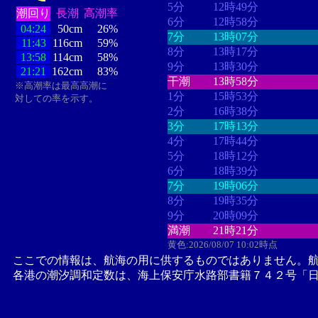
5分
12時49分
潮回り
長潮
高潮率
6分
12時58分
04:24
50cm
26%
7分
13時07分
11:43
116cm
59%
8分
13時17分
13:58
114cm
58%
9分
13時30分
21:21
162cm
83%
干潮
13時58分
※高潮率は最高高潮に
1分
15時53分
対しての率を示す。
2分
16時38分
3分
17時13分
4分
17時44分
5分
18時12分
6分
18時39分
7分
19時06分
8分
19時35分
9分
20時09分
満潮
21時21分
黄色:2026/08/07 10:02時点
ここでの情報は、航海の用に供するものではありません。
各港の潮汐調和定数は、海上保安庁水路部書籍７４２号「