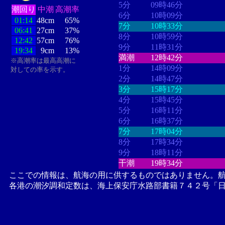
5分
09時46分
潮回り
中潮
高潮率
6分
10時09分
01:14
48cm
65%
7分
10時33分
06:41
27cm
37%
8分
10時59分
12:42
57cm
76%
9分
11時31分
19:34
9cm
13%
満潮
12時42分
※高潮率は最高高潮に
1分
14時09分
対しての率を示す。
2分
14時47分
3分
15時17分
4分
15時45分
5分
16時11分
6分
16時37分
7分
17時04分
8分
17時34分
9分
18時11分
干潮
19時34分
ここでの情報は、航海の用に供するものではありません。
各港の潮汐調和定数は、海上保安庁水路部書籍７４２号「