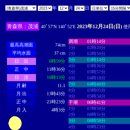
年
月
日
青森県：茂浦
2023年12月24日(日)
40ﾟ57'N 140ﾟ52'E
使用
・・・・
・・・・・・・・
・
・・・・・・
・・・・・・
満潮
01時14分
最高高潮面
74cm
1分
02時20分
平均水面
37 cm
2分
02時50分
3分
03時14分
日 出
6時59分
4分
03時36分
正 中
11時36分
5分
03時57分
日 没
16時13分
6分
04時18分
7分
04時40分
月 齢
11.1
8分
05時05分
月 出
13時43分
9分
05時34分
正 中
21時23分
干潮
06時41分
1分
07時58分
月 入
4時3分
2分
08時31分
3分
08時58分
4分
09時23分