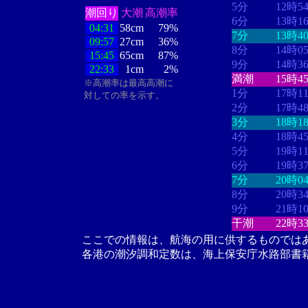
5分
12時5
潮回り
大潮
高潮率
6分
13時1
04:31
58cm
79%
7分
13時4
09:57
27cm
36%
8分
14時0
15:45
65cm
87%
9分
14時3
22:33
1cm
2%
満潮
15時4
※高潮率は最高高潮に
1分
17時1
対しての率を示す。
2分
17時4
3分
18時1
4分
18時4
5分
19時1
6分
19時3
7分
20時0
8分
20時3
9分
21時1
干潮
22時3
ここでの情報は、航海の用に供するものでは
各港の潮汐調和定数は、海上保安庁水路部書