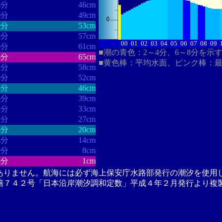
4分
46cm
6分
49cm
0分
53cm
5分
57cm
00
01
02
03
04
05
06
07
08
09
6分
61cm
■潮の青色：2～4分、6～8分を示
5分
65cm
■黄色棒：平均水面、ピンク棒：
1分
58cm
8分
52cm
8分
46cm
5分
39cm
1分
33cm
7分
27cm
4分
20cm
4分
14cm
0分
8cm
3分
1cm
ありません。航海には必ず海上保安庁水路部発行の潮汐を使用
籍７４２号「日本沿岸潮汐調和定数」平成４年２月発行より複