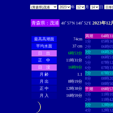
年
月
日
青森県：茂浦
2023年12
40ﾟ57'N 140ﾟ52'E
・・・・
・・
・・・・・・
・・・・・・
満潮
04時3
最高高潮面
74cm
1分
05時3
平均水面
37 cm
2分
06時0
3分
06時2
日 出
6時53分
4分
06時5
正 中
11時31分
5分
07時1
日 没
16時9分
6分
07時3
7分
07時5
月 齢
1.1
8分
08時2
月 出
8時19分
9分
08時5
正 中
12時38分
干潮
09時5
1分
11時1
月 入
16時59分
2分
11時4
3分
12時0
4分
12時3