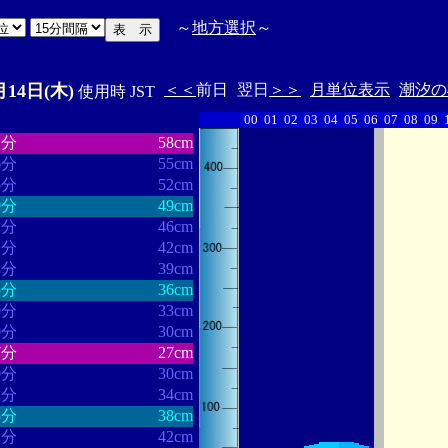
～
地方選択
～
月14日(木)
＜＜
前日
翌日
＞＞
月単位表示
潮汐の
使用時 JST
00
01
02
03
04
05
06
07
08
09
・・・・・・
・・・・・・・
1分
58cm
6分
55cm
5分
52cm
9分
49cm
1分
46cm
2分
42cm
3分
39cm
5分
36cm
0分
33cm
0分
30cm
7分
27cm
0分
30cm
2分
34cm
8分
38cm
2分
42cm