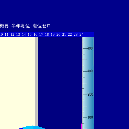
概要
半年潮位
潮位ゼロ
10
11
12
13
14
15
16
17
18
19
20
21
22
23
24