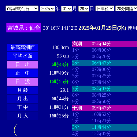
年
月
日
宮城県：仙台
2025年01月29日(水)
38ﾟ16'N 141ﾟ2'E
使用時
・・・・
・・・・・・・・
・
・・・・・・
・・・・・・
満潮
05時04分
最高高潮面
186.3cm
1分
06時00分
平均水面
93 cm
2分
06時26分
3分
06時47分
日 出
6時43分
4分
07時06分
正 中
11時49分
5分
07時25分
日 没
16時55分
6分
07時44分
7分
08時03分
月 齢
29.1
8分
08時25分
月 出
6時44分
9分
08時50分
正 中
11時31分
干潮
09時47分
1分
10時52分
月 入
16時25分
2分
11時21分
3分
11時44分
4分
12時05分