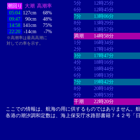
5分
12時25分
潮回り
大潮
高潮率
6分
12時45分
05:04
127cm
68%
7分
13時06分
09:47
90cm
48%
8分
13時29分
14:58
141cm
75%
9分
13時57分
22:20
-14cm
-7%
満潮
14時58分
※高潮率は最高高潮に
1分
16時34分
対しての率を示す。
2分
17時14分
3分
17時47分
4分
18時16分
5分
18時44分
6分
19時13分
7分
19時42分
8分
20時14分
9分
20時53分
干潮
22時20分
ここでの情報は、航海の用に供するものではありません。
各港の潮汐調和定数は、海上保安庁水路部書籍７４２号「