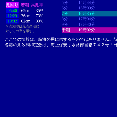
5分
15時44分
潮回り
若潮
高潮率
6分
16時09分
05:46
65cm
35%
7分
16時35分
12:29
136cm
73%
8分
17時04分
19:02
62cm
33%
9分
17時40分
※高潮率は最高高潮に
干潮
19時02分
対しての率を示す。
ここでの情報は、航海の用に供するものではありません。
各港の潮汐調和定数は、海上保安庁水路部書籍７４２号「