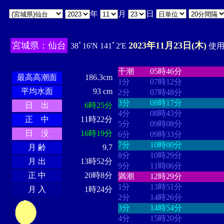
年
月
日
宮城県：仙台
2023年11月23日(木)
38ﾟ16'N 141ﾟ2'E
使用時
・・・・
・・・・・・・・
・
・・・・・・
・・・・・・
干潮
05時46分
最高高潮面
186.3cm
1分
07時12分
平均水面
93 cm
2分
07時48分
3分
08時17分
日 出
6時25分
4分
08時43分
正 中
11時22分
5分
09時08分
日 没
16時19分
6分
09時33分
7分
10時00分
月 齢
9.7
8分
10時29分
月 出
13時52分
9分
11時06分
正 中
20時8分
満潮
12時29分
1分
13時51分
月 入
1時24分
2分
14時26分
3分
14時54分
4分
15時20分