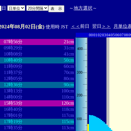
日
～
地方選択
～
2024年08月02日(金)
＜＜
前日
翌日
＞＞
月単位
使用時 JST
00
01
02
03
04
05
06
07
08
0
・
・・・・・・・・
・・・・・・・
07時56分
21cm
09時29分
31cm
10時08分
41cm
10時40分
50cm
11時09分
60cm
11時37分
70cm
12時05分
80cm
12時36分
90cm
13時13分
100cm
14時00分
110cm
15時53分
120cm
16時40分
118cm
17時01分
117cm
17時19分
115cm
17時35分
113cm