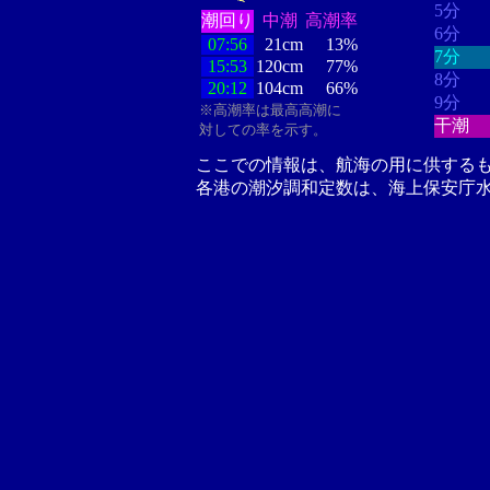
5分
潮回り
中潮
高潮率
6分
07:56
21cm
13%
7分
15:53
120cm
77%
8分
20:12
104cm
66%
9分
※高潮率は最高高潮に
干潮
対しての率を示す。
ここでの情報は、航海の用に供する
各港の潮汐調和定数は、海上保安庁