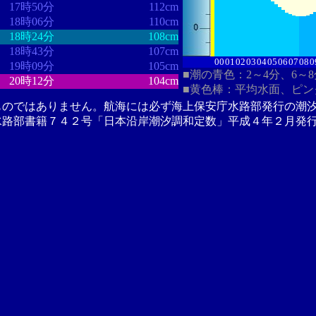
17時50分
112cm
18時06分
110cm
18時24分
108cm
18時43分
107cm
00
01
02
03
04
05
06
07
08
0
19時09分
105cm
■潮の青色：2～4分、6～
20時12分
104cm
■黄色棒：平均水面、ピン
ものではありません。航海には必ず海上保安庁水路部発行の潮
水路部書籍７４２号「日本沿岸潮汐調和定数」平成４年２月発