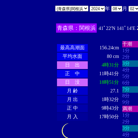
年
月
青森県：関根浜
41ﾟ22'N 141ﾟ14'E
・・・
・・・・・・
・・・・・・
干潮
最高高潮面
156.24cm
1分
平均水面
80 cm
2分
3分
日 出
4時31分
4分
正 中
11時41分
5分
日 没
18時51分
6分
7分
月 齢
27.1
8分
月 出
1時32分
9分
正 中
9時43分
満潮
1分
月 入
17時50分
2分
3分
4分