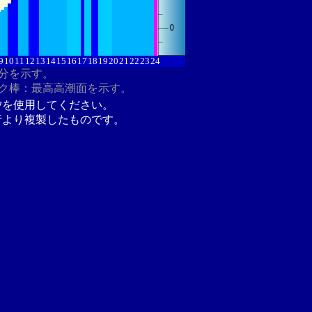
9
10
11
12
13
14
15
16
17
18
19
20
21
22
23
24
8分を示す。
ク棒：最高高潮面を示す。
汐を使用してください。
行より複製したものです。