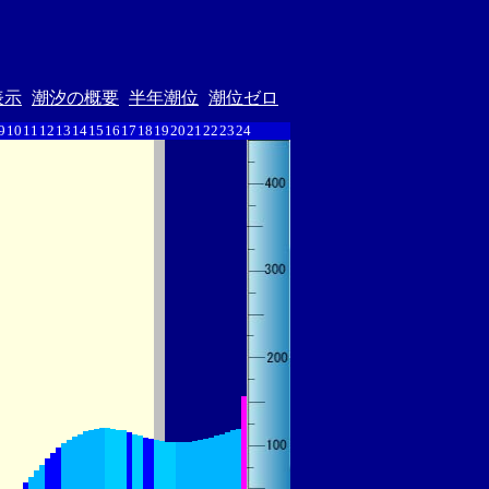
表示
潮汐の概要
半年潮位
潮位ゼロ
9
10
11
12
13
14
15
16
17
18
19
20
21
22
23
24