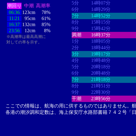
5分
14時07分
潮回り
中潮
高潮率
6分
14時29分
06:36
123cm
78%
7分
14時52分
11:21
95cm
61%
8分
15時15分
16:37
132cm
85%
9分
15時42分
23:56
12cm
8%
満潮
16時37分
※高潮率は最高高潮に
1分
18時05分
対しての率を示す。
2分
18時44分
3分
19時17分
4分
19時48分
5分
20時18分
6分
20時48分
7分
21時18分
8分
21時51分
9分
22時30分
干潮
23時56分
ここでの情報は、航海の用に供するものではありません。
各港の潮汐調和定数は、海上保安庁水路部書籍７４２号「