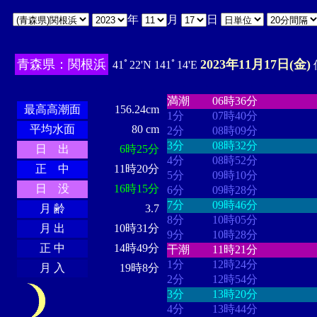
年
月
日
青森県：関根浜
2023年11月17日(金)
41ﾟ22'N 141ﾟ14'E
・・・・
・・・・・・・・
・
・・・・・・
・・・・・・
満潮
06時36分
最高高潮面
156.24cm
1分
07時40分
平均水面
80 cm
2分
08時09分
3分
08時32分
日 出
6時25分
4分
08時52分
正 中
11時20分
5分
09時10分
日 没
16時15分
6分
09時28分
7分
09時46分
月 齢
3.7
8分
10時05分
月 出
10時31分
9分
10時28分
正 中
14時49分
干潮
11時21分
1分
12時24分
月 入
19時8分
2分
12時54分
3分
13時20分
4分
13時44分