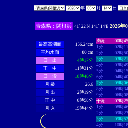
年
月
日
青森県：関根浜
2026年
41ﾟ22'N 141ﾟ14'E
・・・・
・・
・・・・・・
・・・・・・
満潮
00時4
最高高潮面
156.24cm
1分
02時1
平均水面
80 cm
2分
02時5
3分
03時2
日 出
4時17分
4分
03時4
正 中
11時31分
5分
04時1
日 没
18時46分
6分
04時4
7分
05時0
月 齢
26.6
8分
05時3
月 出
2時19分
9分
06時0
正 中
8時58分
干潮
07時2
1分
08時4
月 入
15時44分
2分
09時2
3分
09時5
4分
10時1