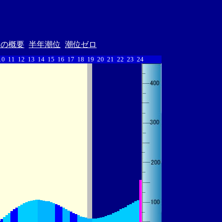
汐の概要
半年潮位
潮位ゼロ
10
11
12
13
14
15
16
17
18
19
20
21
22
23
24