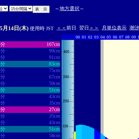
～
地方選択
～
05月14日(木)
＜＜
前日
翌日
＞＞
月単位表示
潮
使用時 JST
00
01
02
03
04
05
06
07
08
09
・・・・・・
・・・・・・・
5分
107cm
1分
99cm
0分
91cm
1分
83cm
9分
75cm
5分
67cm
0分
59cm
6分
51cm
4分
43cm
8分
35cm
5分
27cm
6分
35cm
3分
43cm
2分
51cm
8分
58cm