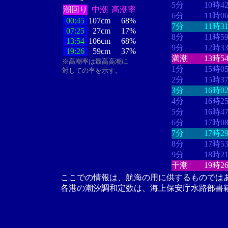
5分
10時4
潮回り
中潮
高潮率
6分
11時0
00:45
107cm
68%
7分
11時3
07:25
27cm
17%
8分
11時5
13:54
106cm
68%
9分
12時3
19:26
59cm
37%
満潮
13時5
※高潮率は最高高潮に
1分
15時0
対しての率を示す。
2分
15時3
3分
16時0
4分
16時2
5分
16時4
6分
17時0
7分
17時2
8分
17時5
9分
18時2
干潮
19時2
ここでの情報は、航海の用に供するものでは
各港の潮汐調和定数は、海上保安庁水路部書