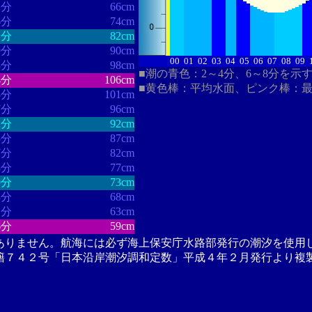
2分
66cm
6分
74cm
1分
82cm
9分
90cm
00
01
02
03
04
05
06
07
08
09
3分
98cm
■潮の青色：2～4分、6～8分を示
4分
106cm
■黄色棒：平均水面、ピンク棒：
5分
101cm
7分
96cm
2分
92cm
5分
87cm
7分
82cm
8分
77cm
9分
73cm
3分
68cm
1分
63cm
6分
59cm
ありません。航海には必ず海上保安庁水路部発行の潮汐を使用
籍７４２号「日本沿岸潮汐調和定数」平成４年２月発行より複