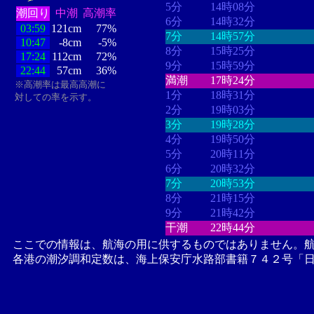
5分
14時08分
潮回り
中潮
高潮率
6分
14時32分
03:59
121cm
77%
7分
14時57分
10:47
-8cm
-5%
8分
15時25分
17:24
112cm
72%
9分
15時59分
22:44
57cm
36%
満潮
17時24分
※高潮率は最高高潮に
1分
18時31分
対しての率を示す。
2分
19時03分
3分
19時28分
4分
19時50分
5分
20時11分
6分
20時32分
7分
20時53分
8分
21時15分
9分
21時42分
干潮
22時44分
ここでの情報は、航海の用に供するものではありません。
各港の潮汐調和定数は、海上保安庁水路部書籍７４２号「