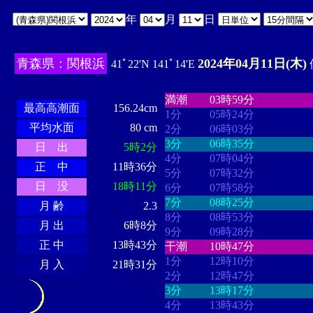
年
月
日
青森県：関根浜
2024年04月11日(木)
41ﾟ22'N 141ﾟ14'E
・・・・
・・・・・・・・
・
・・・・・・
・・・・・・
満潮
03時59分
最高高潮面
156.24cm
1分
05時24分
平均水面
80 cm
2分
06時03分
3分
06時35分
日 出
5時2分
4分
07時04分
正 中
11時36分
5分
07時32分
日 没
18時11分
6分
07時58分
7分
08時25分
月 齢
2.3
8分
08時53分
月 出
6時8分
9分
09時28分
正 中
13時43分
干潮
10時47分
1分
12時10分
月 入
21時31分
2分
12時47分
3分
13時17分
4分
13時43分