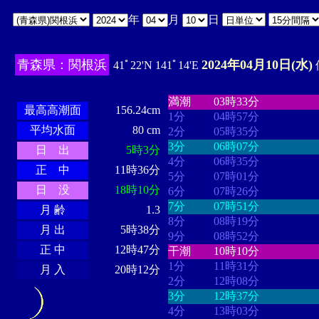
年
月
日
青森県：関根浜
2024年04月10日(水)
41ﾟ22'N 141ﾟ14'E
・・・・
・・・・・・・・
・
・・・・・・
・・・・・・
満潮
03時33分
最高高潮面
156.24cm
1分
04時57分
平均水面
80 cm
2分
05時35分
3分
06時07分
日 出
5時3分
4分
06時35分
正 中
11時36分
5分
07時01分
日 没
18時10分
6分
07時26分
7分
07時51分
月 齢
1.3
8分
08時19分
月 出
5時38分
9分
08時52分
正 中
12時47分
干潮
10時10分
1分
11時31分
月 入
20時12分
2分
12時08分
3分
12時37分
4分
13時03分