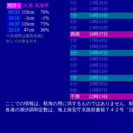
5分
13時28分
潮回り
大潮
高潮率
6分
13時51分
03:33
119cm
76%
7分
14時16分
10:10
-3cm
-1%
8分
14時43分
16:37
116cm
75%
9分
15時16分
22:13
47cm
30%
満潮
16時37分
※高潮率は最高高潮に
1分
17時48分
対しての率を示す。
2分
18時20分
3分
18時47分
4分
19時10分
5分
19時32分
6分
19時53分
7分
20時15分
8分
20時38分
9分
21時07分
干潮
22時13分
ここでの情報は、航海の用に供するものではありません。
各港の潮汐調和定数は、海上保安庁水路部書籍７４２号「