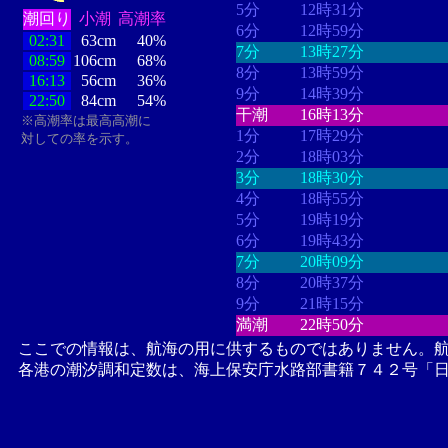
5分
12時31分
潮回り
小潮
高潮率
6分
12時59分
02:31
63cm
40%
7分
13時27分
08:59
106cm
68%
8分
13時59分
16:13
56cm
36%
9分
14時39分
22:50
84cm
54%
干潮
16時13分
※高潮率は最高高潮に
1分
17時29分
対しての率を示す。
2分
18時03分
3分
18時30分
4分
18時55分
5分
19時19分
6分
19時43分
7分
20時09分
8分
20時37分
9分
21時15分
満潮
22時50分
ここでの情報は、航海の用に供するものではありません。
各港の潮汐調和定数は、海上保安庁水路部書籍７４２号「