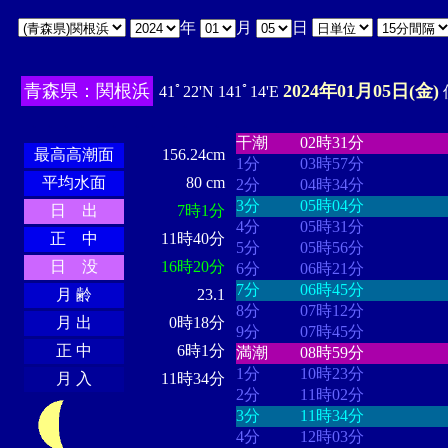
年
月
日
青森県：関根浜
2024年01月05日(金)
41ﾟ22'N 141ﾟ14'E
・・・・
・・・・・・・・
・
・・・・・・
・・・・・・
干潮
02時31分
最高高潮面
156.24cm
1分
03時57分
平均水面
80 cm
2分
04時34分
3分
05時04分
日 出
7時1分
4分
05時31分
正 中
11時40分
5分
05時56分
日 没
16時20分
6分
06時21分
7分
06時45分
月 齢
23.1
8分
07時12分
月 出
0時18分
9分
07時45分
正 中
6時1分
満潮
08時59分
1分
10時23分
月 入
11時34分
2分
11時02分
3分
11時34分
4分
12時03分