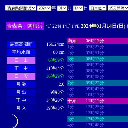
年
月
日
青森県：関根浜
2024年01月14日(日)
41ﾟ22'N 141ﾟ14'E
・・・・
・・・・・・・・
・
・・・・・・
・・・・・・
満潮
06時17分
最高高潮面
156.24cm
1分
07時23分
平均水面
80 cm
2分
07時51分
3分
08時13分
日 出
6時59分
4分
08時32分
正 中
11時44分
5分
08時50分
日 没
16時29分
6分
09時08分
7分
09時27分
月 齢
2.6
8分
09時47分
月 出
9時8分
9分
10時13分
正 中
14時20分
干潮
11時12分
1分
12時25分
月 入
19時43分
2分
12時58分
3分
13時25分
4分
13時48分