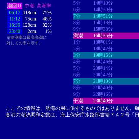
5分
14時10分
潮回り
中潮
高潮率
6分
14時30分
06:17
118cm
75%
7分
14時51分
11:12
75cm
48%
8分
15時13分
16:35
128cm
82%
9分
15時38分
23:40
2cm
1%
満潮
16時35分
※高潮率は最高高潮に
1分
18時01分
対しての率を示す。
2分
18時42分
3分
19時15分
4分
19時46分
5分
20時14分
6分
20時42分
7分
21時10分
8分
21時40分
9分
22時16分
干潮
23時40分
ここでの情報は、航海の用に供するものではありません。
各港の潮汐調和定数は、海上保安庁水路部書籍７４２号「