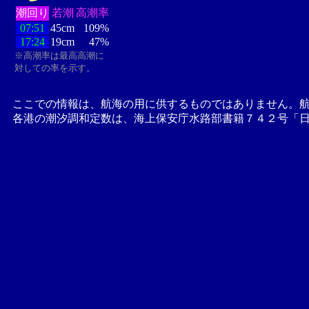
潮回り
若潮
高潮率
07:51
45cm
109%
17:24
19cm
47%
※高潮率は最高高潮に
対しての率を示す。
ここでの情報は、航海の用に供するものではありません。
各港の潮汐調和定数は、海上保安庁水路部書籍７４２号「