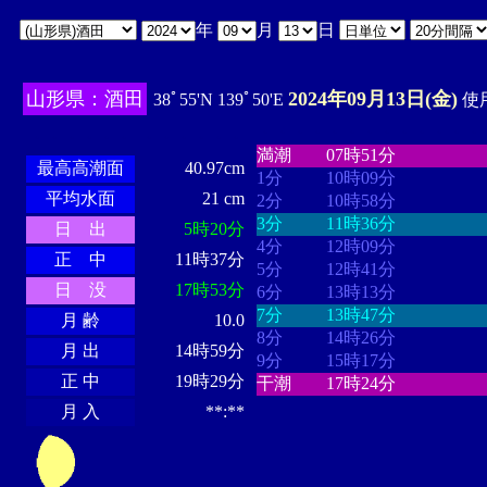
年
月
日
山形県：酒田
2024年09月13日(金)
38ﾟ55'N 139ﾟ50'E
使用
・・・・
・・・・・・・・
・
・・・・・・
・・・・・・
満潮
07時51分
最高高潮面
40.97cm
1分
10時09分
平均水面
21 cm
2分
10時58分
3分
11時36分
日 出
5時20分
4分
12時09分
正 中
11時37分
5分
12時41分
日 没
17時53分
6分
13時13分
7分
13時47分
月 齢
10.0
8分
14時26分
月 出
14時59分
9分
15時17分
正 中
19時29分
干潮
17時24分
月 入
**:**