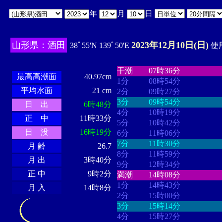
年
月
日
山形県：酒田
2023年12月10日(日)
38ﾟ55'N 139ﾟ50'E
使用
・・・・
・・・・・・・・
・
・・・・・・
・・・・・・
干潮
07時36分
最高高潮面
40.97cm
1分
08時54分
平均水面
21 cm
2分
09時27分
3分
09時54分
日 出
6時48分
4分
10時19分
正 中
11時33分
5分
10時42分
日 没
16時19分
6分
11時06分
7分
11時30分
月 齢
26.7
8分
11時59分
月 出
3時40分
9分
12時34分
正 中
9時2分
満潮
14時08分
1分
14時43分
月 入
14時8分
2分
15時00分
3分
15時14分
4分
15時27分