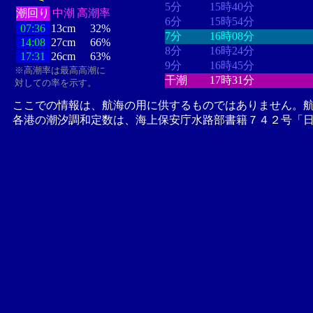
5分
15時40分
潮回り
中潮
高潮率
6分
15時54分
07:36
13cm
32%
7分
16時08分
14:08
27cm
66%
8分
16時24分
17:31
26cm
63%
9分
16時45分
※高潮率は最高高潮に
干潮
17時31分
対しての率を示す。
ここでの情報は、航海の用に供するものではありません。
各港の潮汐調和定数は、海上保安庁水路部書籍７４２号「