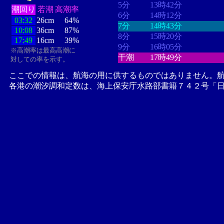
5分
13時42分
潮回り
若潮
高潮率
6分
14時12分
03:32
26cm
64%
7分
14時43分
10:08
36cm
87%
8分
15時20分
17:49
16cm
39%
9分
16時05分
※高潮率は最高高潮に
干潮
17時49分
対しての率を示す。
ここでの情報は、航海の用に供するものではありません。
各港の潮汐調和定数は、海上保安庁水路部書籍７４２号「