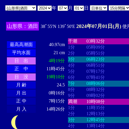
年
月
日
山形県：酒田
2024年07月01日(月)
38ﾟ55'N 139ﾟ50'E
使用
・・・・
・・・・・・・・
・
・・・・・・
・・・・・・
干潮
03時32分
最高高潮面
40.97cm
1分
05時09分
平均水面
21 cm
2分
05時51分
3分
06時23分
日 出
4時19分
4分
06時51分
正 中
11時45分
5分
07時17分
日 没
19時10分
6分
07時41分
7分
08時06分
月 齢
24.5
8分
08時32分
月 出
0時16分
9分
09時02分
正 中
7時15分
満潮
10時08分
1分
11時35分
月 入
14時26分
2分
12時13分
3分
12時45分
4分
13時14分