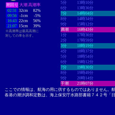
5分
13時10分
潮回り
大潮
高潮率
6分
13時36分
02:31
32cm
82%
7分
14時04分
09:56
-1cm
-5%
8分
14時34分
16:43
22cm
56%
9分
15時12分
21:07
15cm
39%
満潮
16時43分
※高潮率は最高高潮に
1分
17時36分
対しての率を示す。
2分
17時59分
3分
18時19分
4分
18時37分
5分
18時54分
6分
19時12分
7分
19時30分
8分
19時49分
9分
20時14分
干潮
21時07分
ここでの情報は、航海の用に供するものではありません。
各港の潮汐調和定数は、海上保安庁水路部書籍７４２号「