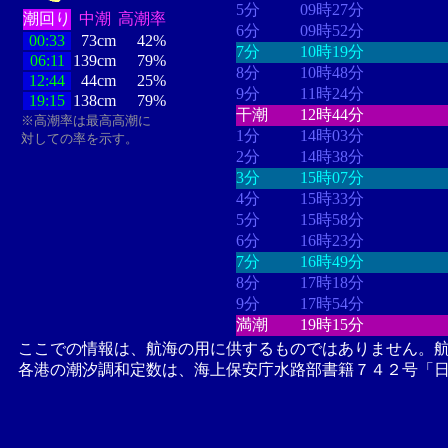
5分
09時27分
潮回り
中潮
高潮率
6分
09時52分
00:33
73cm
42%
7分
10時19分
06:11
139cm
79%
8分
10時48分
12:44
44cm
25%
9分
11時24分
19:15
138cm
79%
干潮
12時44分
※高潮率は最高高潮に
1分
14時03分
対しての率を示す。
2分
14時38分
3分
15時07分
4分
15時33分
5分
15時58分
6分
16時23分
7分
16時49分
8分
17時18分
9分
17時54分
満潮
19時15分
ここでの情報は、航海の用に供するものではありません。
各港の潮汐調和定数は、海上保安庁水路部書籍７４２号「