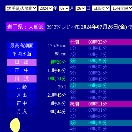
年
月
日
岩手県：大船渡
2024年07月26日(金)
39ﾟ3'N 141ﾟ44'E
使
・・・・
・・・・・・・・
・
・・・・・・
・・・・・・
干潮
00時33分
最高高潮面
175.36cm
1分
01時43分
平均水面
88 cm
2分
02時14分
3分
02時39分
日 出
4時28分
4分
03時02分
正 中
11時40分
5分
03時24分
日 没
18時51分
6分
03時45分
7分
04時08分
月 齢
20.1
8分
04時33分
月 出
21時45分
9分
05時03分
正 中
3時26分
満潮
06時11分
1分
07時31分
月 入
9時44分
2分
08時07分
3分
08時36分
4分
09時02分