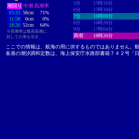
5分
15時10分
潮回り
中潮
高潮率
6分
15時34分
05:35
58cm
71%
7分
16時00分
11:58
0cm
0%
8分
16時28分
18:26
52cm
64%
9分
17時04分
※高潮率は最高高潮に
満潮
18時26分
対しての率を示す。
ここでの情報は、航海の用に供するものではありません。
各港の潮汐調和定数は、海上保安庁水路部書籍７４２号「