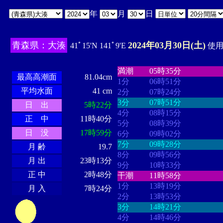
年
月
日
青森県：大湊
2024年03月30日(土)
41ﾟ15'N 141ﾟ9'E
使用時
・・・・
・・・・・・・・
・
・・・・・・
・・・・・・
満潮
05時35分
最高高潮面
81.04cm
1分
06時51分
平均水面
41 cm
2分
07時24分
3分
07時51分
日 出
5時22分
4分
08時15分
正 中
11時40分
5分
08時39分
日 没
17時59分
6分
09時02分
7分
09時28分
月 齢
19.7
8分
09時56分
月 出
23時13分
9分
10時33分
正 中
2時48分
干潮
11時58分
1分
13時19分
月 入
7時24分
2分
13時53分
3分
14時21分
4分
14時46分