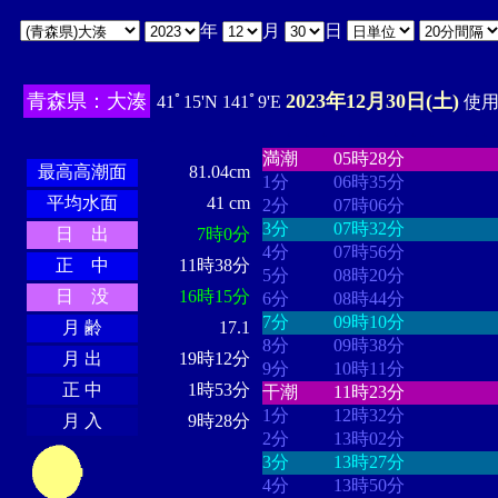
年
月
日
青森県：大湊
2023年12月30日(土)
41ﾟ15'N 141ﾟ9'E
使用時
・・・・
・・・・・・・・
・
・・・・・・
・・・・・・
満潮
05時28分
最高高潮面
81.04cm
1分
06時35分
平均水面
41 cm
2分
07時06分
3分
07時32分
日 出
7時0分
4分
07時56分
正 中
11時38分
5分
08時20分
日 没
16時15分
6分
08時44分
7分
09時10分
月 齢
17.1
8分
09時38分
月 出
19時12分
9分
10時11分
正 中
1時53分
干潮
11時23分
1分
12時32分
月 入
9時28分
2分
13時02分
3分
13時27分
4分
13時50分