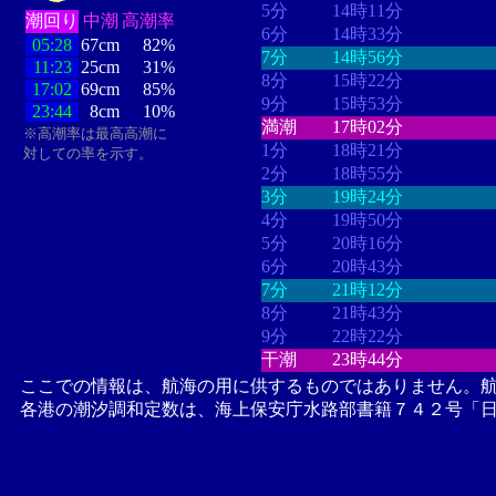
5分
14時11分
潮回り
中潮
高潮率
6分
14時33分
05:28
67cm
82%
7分
14時56分
11:23
25cm
31%
8分
15時22分
17:02
69cm
85%
9分
15時53分
23:44
8cm
10%
満潮
17時02分
※高潮率は最高高潮に
1分
18時21分
対しての率を示す。
2分
18時55分
3分
19時24分
4分
19時50分
5分
20時16分
6分
20時43分
7分
21時12分
8分
21時43分
9分
22時22分
干潮
23時44分
ここでの情報は、航海の用に供するものではありません。
各港の潮汐調和定数は、海上保安庁水路部書籍７４２号「