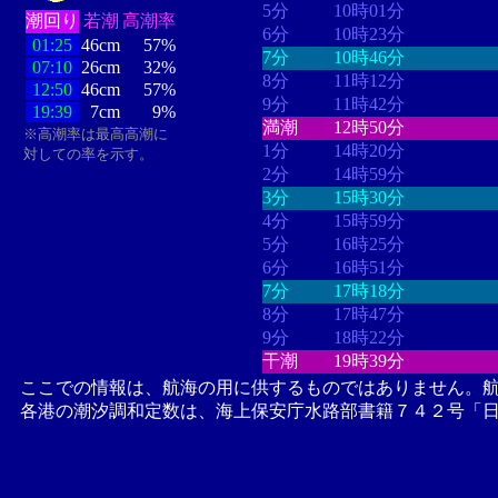
5分
10時01分
潮回り
若潮
高潮率
6分
10時23分
01:25
46cm
57%
7分
10時46分
07:10
26cm
32%
8分
11時12分
12:50
46cm
57%
9分
11時42分
19:39
7cm
9%
満潮
12時50分
※高潮率は最高高潮に
1分
14時20分
対しての率を示す。
2分
14時59分
3分
15時30分
4分
15時59分
5分
16時25分
6分
16時51分
7分
17時18分
8分
17時47分
9分
18時22分
干潮
19時39分
ここでの情報は、航海の用に供するものではありません。
各港の潮汐調和定数は、海上保安庁水路部書籍７４２号「