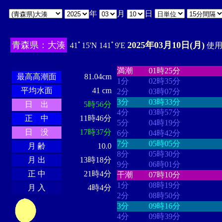
年
月
日
青森県：大湊
2025年03月10日(月)
41ﾟ15'N 141ﾟ9'E
使用時
・・・・
・・・・・・・・
・
・・・・・・
・・・・・・
満潮
01時25分
最高高潮面
81.04cm
1分
02時35分
平均水面
41 cm
2分
03時07分
3分
03時33分
日 出
5時56分
4分
03時57分
正 中
11時46分
5分
04時19分
日 没
17時37分
6分
04時42分
7分
05時05分
月 齢
10.0
8分
05時30分
月 出
13時18分
9分
06時01分
正 中
21時4分
干潮
07時10分
1分
08時19分
月 入
4時4分
2分
08時50分
3分
09時16分
4分
09時39分