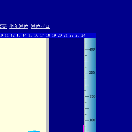
概要
半年潮位
潮位ゼロ
10
11
12
13
14
15
16
17
18
19
20
21
22
23
24