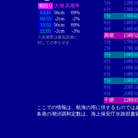
5分
12時5
潮回り
大潮
高潮率
6分
13時1
03:41
56cm
69%
7分
13時4
09:55
-2cm
-2%
8分
14時0
15:52
56cm
69%
9分
14時4
22:05
-2cm
-3%
満潮
15時5
※高潮率は最高高潮に
1分
17時0
対しての率を示す。
2分
17時3
3分
18時0
4分
18時3
5分
18時5
6分
19時2
7分
19時4
8分
20時1
9分
20時5
干潮
22時0
ここでの情報は、航海の用に供するものでは
各港の潮汐調和定数は、海上保安庁水路部書