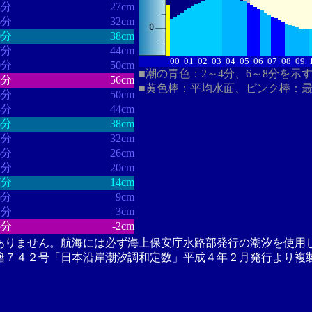
3分
27cm
6分
32cm
0分
38cm
7分
44cm
00
01
02
03
04
05
06
07
08
09
0分
50cm
■潮の青色：2～4分、6～8分を示
2分
56cm
■黄色棒：平均水面、ピンク棒：
5分
50cm
8分
44cm
6分
38cm
1分
32cm
6分
26cm
1分
20cm
7分
14cm
6分
9cm
1分
3cm
5分
-2cm
ありません。航海には必ず海上保安庁水路部発行の潮汐を使用
籍７４２号「日本沿岸潮汐調和定数」平成４年２月発行より複