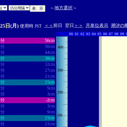
～
地方選択
～
25日(月)
＜＜
前日
翌日
＞＞
月単位表示
潮汐の
使用時 JST
00
01
02
03
04
05
06
07
08
09
・・・・・・
・・・・・・・
1分
56cm
5分
50cm
8分
44cm
6分
38cm
2分
32cm
7分
27cm
3分
21cm
9分
15cm
7分
9cm
1分
3cm
5分
-2cm
7分
3cm
9分
9cm
5分
15cm
0分
21cm