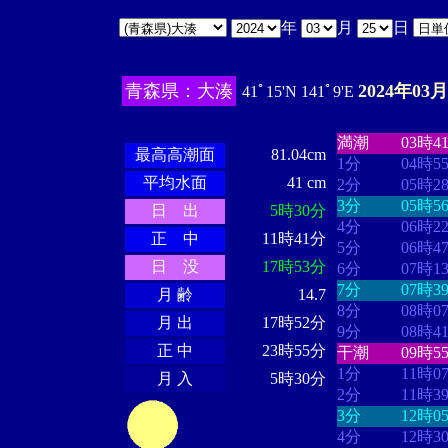
年
月
日
青森県：大湊
2024年03月
41ﾟ15'N 141ﾟ9'E
・・・・
・・
・・・・・・
・・・・・・
満潮
03時4
最高高潮面
81.04cm
1分
04時5
平均水面
41 cm
2分
05時2
3分
05時5
日 出
5時30分
4分
06時2
正 中
11時41分
5分
06時4
日 没
17時53分
6分
07時1
7分
07時3
月 齢
14.7
8分
08時0
月 出
17時52分
9分
08時4
正 中
23時55分
干潮
09時5
1分
11時0
月 入
5時30分
2分
11時3
3分
12時0
4分
12時3