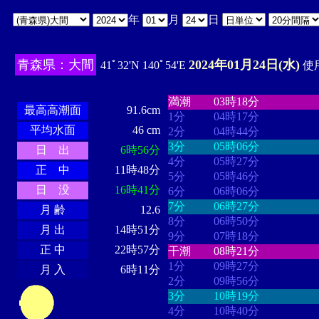
年
月
日
青森県：大間
2024年01月24日(水)
41ﾟ32'N 140ﾟ54'E
使用
・・・・
・・・・・・・・
・
・・・・・・
・・・・・・
満潮
03時18分
最高高潮面
91.6cm
1分
04時17分
平均水面
46 cm
2分
04時44分
3分
05時06分
日 出
6時56分
4分
05時27分
正 中
11時48分
5分
05時46分
日 没
16時41分
6分
06時06分
7分
06時27分
月 齢
12.6
8分
06時50分
月 出
14時51分
9分
07時18分
正 中
22時57分
干潮
08時21分
1分
09時27分
月 入
6時11分
2分
09時56分
3分
10時19分
4分
10時40分