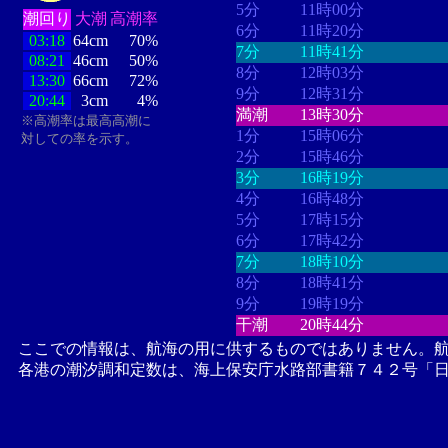
5分
11時00分
潮回り
大潮
高潮率
6分
11時20分
03:18
64cm
70%
7分
11時41分
08:21
46cm
50%
8分
12時03分
13:30
66cm
72%
9分
12時31分
20:44
3cm
4%
満潮
13時30分
※高潮率は最高高潮に
1分
15時06分
対しての率を示す。
2分
15時46分
3分
16時19分
4分
16時48分
5分
17時15分
6分
17時42分
7分
18時10分
8分
18時41分
9分
19時19分
干潮
20時44分
ここでの情報は、航海の用に供するものではありません。
各港の潮汐調和定数は、海上保安庁水路部書籍７４２号「