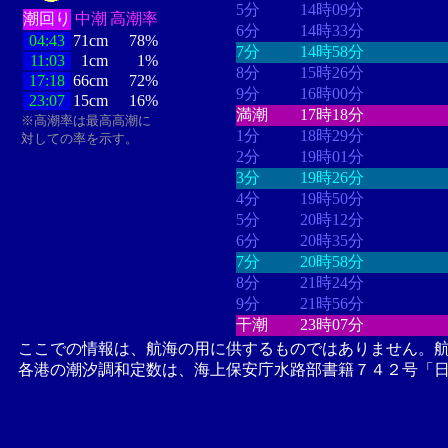
5分
14時09分
潮回り
中潮
高潮率
6分
14時33分
04:43
71cm
78%
7分
14時58分
11:03
1cm
1%
8分
15時26分
17:18
66cm
72%
9分
16時00分
23:07
15cm
16%
満潮
17時18分
※高潮率は最高高潮に
1分
18時29分
対しての率を示す。
2分
19時01分
3分
19時26分
4分
19時50分
5分
20時12分
6分
20時35分
7分
20時58分
8分
21時24分
9分
21時56分
干潮
23時07分
ここでの情報は、航海の用に供するものではありません。
各港の潮汐調和定数は、海上保安庁水路部書籍７４２号「