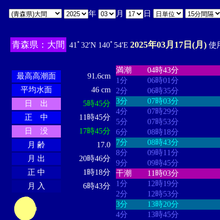
年
月
日
青森県：大間
2025年03月17日(月)
41ﾟ32'N 140ﾟ54'E
使用
・・・・
・・・・・・・・
・
・・・・・・
・・・・・・
満潮
04時43分
最高高潮面
91.6cm
1分
06時01分
平均水面
46 cm
2分
06時35分
3分
07時03分
日 出
5時45分
4分
07時29分
正 中
11時45分
5分
07時53分
日 没
17時45分
6分
08時18分
7分
08時43分
月 齢
17.0
8分
09時11分
月 出
20時46分
9分
09時45分
正 中
1時18分
干潮
11時03分
1分
12時19分
月 入
6時43分
2分
12時53分
3分
13時20分
4分
13時45分