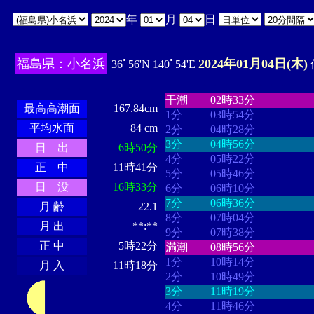
年
月
日
福島県：小名浜
2024年01月04日(木)
36ﾟ56'N 140ﾟ54'E
・・・・
・・・・・・・・
・
・・・・・・
・・・・・・
干潮
02時33分
最高高潮面
167.84cm
1分
03時54分
平均水面
84 cm
2分
04時28分
3分
04時56分
日 出
6時50分
4分
05時22分
正 中
11時41分
5分
05時46分
日 没
16時33分
6分
06時10分
7分
06時36分
月 齢
22.1
8分
07時04分
月 出
**:**
9分
07時38分
正 中
5時22分
満潮
08時56分
1分
10時14分
月 入
11時18分
2分
10時49分
3分
11時19分
4分
11時46分