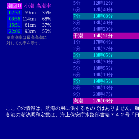
5分
12時12分
潮回り
小潮
高潮率
6分
12時40分
02:33
59cm
35%
7分
13時08分
08:56
114cm
68%
8分
13時40分
15:51
61cm
37%
9分
14時20分
22:06
93cm
55%
干潮
15時51分
※高潮率は最高高潮に
1分
17時04分
対しての率を示す。
2分
17時37分
3分
18時05分
4分
18時30分
5分
18時55分
6分
19時19分
7分
19時45分
8分
20時13分
9分
20時47分
満潮
22時06分
ここでの情報は、航海の用に供するものではありません。
各港の潮汐調和定数は、海上保安庁水路部書籍７４２号「