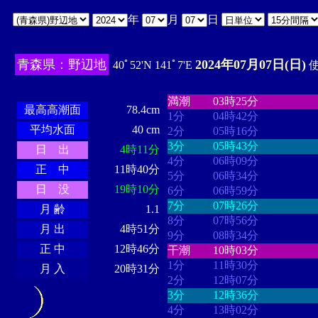
年
月
日
青森県：野辺地
2024年07月07日(日)
40ﾟ52'N 141ﾟ7'E
使
・・・・
・・・・・・・・
・
・・・・・・
・・・・・・
満潮
03時25分
最高高潮面
78.4cm
1分
04時42分
平均水面
40 cm
2分
05時16分
3分
05時43分
日 出
4時11分
4分
06時09分
正 中
11時40分
5分
06時34分
日 没
19時10分
6分
06時59分
7分
07時26分
月 齢
1.1
8分
07時56分
月 出
4時51分
9分
08時34分
正 中
12時46分
干潮
10時03分
1分
11時30分
月 入
20時31分
2分
12時07分
3分
12時36分
4分
13時02分