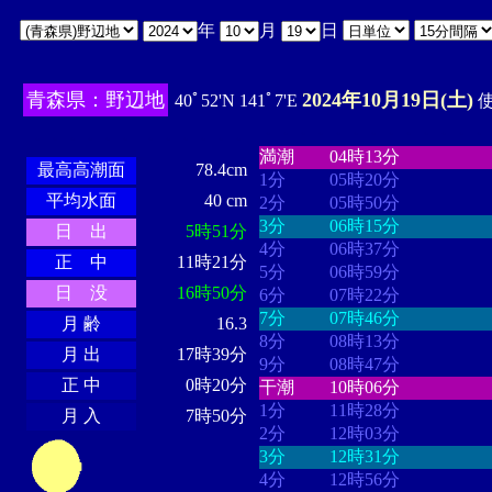
年
月
日
青森県：野辺地
2024年10月19日(土)
40ﾟ52'N 141ﾟ7'E
使
・・・・
・・・・・・・・
・
・・・・・・
・・・・・・
満潮
04時13分
最高高潮面
78.4cm
1分
05時20分
平均水面
40 cm
2分
05時50分
3分
06時15分
日 出
5時51分
4分
06時37分
正 中
11時21分
5分
06時59分
日 没
16時50分
6分
07時22分
7分
07時46分
月 齢
16.3
8分
08時13分
月 出
17時39分
9分
08時47分
正 中
0時20分
干潮
10時06分
1分
11時28分
月 入
7時50分
2分
12時03分
3分
12時31分
4分
12時56分