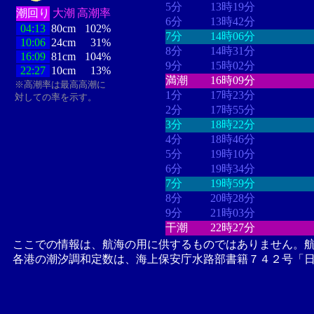
5分
13時19分
潮回り
大潮
高潮率
6分
13時42分
04:13
80cm
102%
7分
14時06分
10:06
24cm
31%
8分
14時31分
16:09
81cm
104%
9分
15時02分
22:27
10cm
13%
満潮
16時09分
※高潮率は最高高潮に
1分
17時23分
対しての率を示す。
2分
17時55分
3分
18時22分
4分
18時46分
5分
19時10分
6分
19時34分
7分
19時59分
8分
20時28分
9分
21時03分
干潮
22時27分
ここでの情報は、航海の用に供するものではありません。
各港の潮汐調和定数は、海上保安庁水路部書籍７４２号「