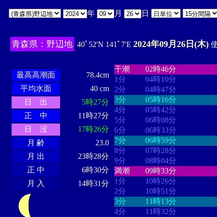
年
月
日
青森県：野辺地
2024年09月26日(木)
40ﾟ52'N 141ﾟ7'E
使
・・・・
・・・・・・・・
・
・・・・・・
・・・・・・
干潮
02時46分
最高高潮面
78.4cm
1分
04時10分
平均水面
40 cm
2分
04時47分
3分
05時16分
日 出
5時27分
4分
05時42分
正 中
11時27分
5分
06時08分
日 没
17時26分
6分
06時33分
7分
06時59分
月 齢
23.0
8分
07時28分
月 出
23時28分
9分
08時04分
正 中
6時30分
満潮
09時33分
1分
10時26分
月 入
14時31分
2分
10時51分
3分
11時13分
4分
11時32分