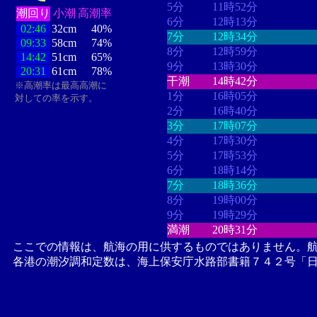
5分
11時52分
潮回り
小潮
高潮率
6分
12時13分
02:46
32cm
40%
7分
12時34分
09:33
58cm
74%
8分
12時59分
14:42
51cm
65%
9分
13時30分
20:31
61cm
78%
干潮
14時42分
※高潮率は最高高潮に
1分
16時05分
対しての率を示す。
2分
16時40分
3分
17時07分
4分
17時30分
5分
17時53分
6分
18時14分
7分
18時36分
8分
19時00分
9分
19時29分
満潮
20時31分
ここでの情報は、航海の用に供するものではありません。
各港の潮汐調和定数は、海上保安庁水路部書籍７４２号「