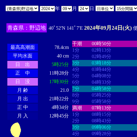
年
月
日
青森県：野辺地
2024年09月24日(火)
40ﾟ52'N 141ﾟ7'E
使
・・・・
・・・・・・・・
・
・・・・・・
・・・・・・
干潮
00時50分
最高高潮面
78.4cm
1分
02時13分
平均水面
40 cm
2分
02時49分
3分
03時18分
日 出
5時25分
4分
03時44分
正 中
11時28分
5分
04時08分
日 没
17時30分
6分
04時33分
7分
04時58分
月 齢
21.0
8分
05時25分
月 出
21時22分
9分
05時58分
正 中
4時34分
満潮
07時13分
1分
08時15分
月 入
12時45分
2分
08時43分
3分
09時06分
4分
09時28分