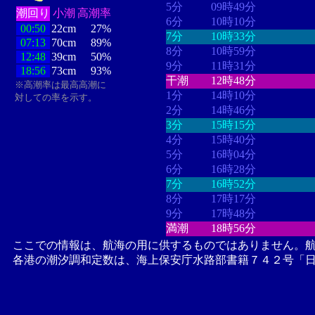
5分
09時49分
潮回り
小潮
高潮率
6分
10時10分
00:50
22cm
27%
7分
10時33分
07:13
70cm
89%
8分
10時59分
12:48
39cm
50%
9分
11時31分
18:56
73cm
93%
干潮
12時48分
※高潮率は最高高潮に
1分
14時10分
対しての率を示す。
2分
14時46分
3分
15時15分
4分
15時40分
5分
16時04分
6分
16時28分
7分
16時52分
8分
17時17分
9分
17時48分
満潮
18時56分
ここでの情報は、航海の用に供するものではありません。
各港の潮汐調和定数は、海上保安庁水路部書籍７４２号「