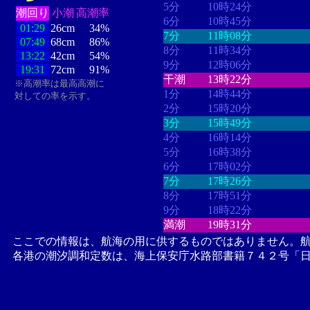
5分
10時24分
潮回り
小潮
高潮率
6分
10時45分
01:29
26cm
34%
7分
11時08分
07:49
68cm
86%
8分
11時34分
13:22
42cm
54%
9分
12時06分
19:31
72cm
91%
干潮
13時22分
※高潮率は最高高潮に
1分
14時44分
対しての率を示す。
2分
15時20分
3分
15時49分
4分
16時14分
5分
16時38分
6分
17時02分
7分
17時26分
8分
17時51分
9分
18時22分
満潮
19時31分
ここでの情報は、航海の用に供するものではありません。
各港の潮汐調和定数は、海上保安庁水路部書籍７４２号「