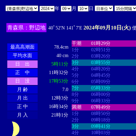
年
月
日
青森県：野辺地
2024年09月10日(火)
40ﾟ52'N 141ﾟ7'E
使
・・・・
・・・・・・・・
・
・・・・・・
・・・・・・
干潮
01時29分
最高高潮面
78.4cm
1分
02時51分
平均水面
40 cm
2分
03時26分
3分
03時55分
日 出
5時11分
4分
04時20分
正 中
11時32分
5分
04時45分
日 没
17時53分
6分
05時09分
7分
05時33分
月 齢
7.0
8分
06時00分
月 出
12時3分
9分
06時33分
正 中
16時34分
満潮
07時49分
1分
08時50分
月 入
21時1分
2分
09時18分
3分
09時41分
4分
10時03分