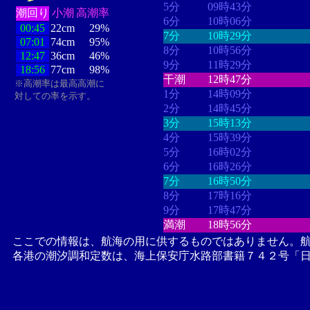
5分
09時43分
潮回り
小潮
高潮率
6分
10時06分
00:45
22cm
29%
7分
10時29分
07:01
74cm
95%
8分
10時56分
12:47
36cm
46%
9分
11時29分
18:56
77cm
98%
干潮
12時47分
※高潮率は最高高潮に
1分
14時09分
対しての率を示す。
2分
14時45分
3分
15時13分
4分
15時39分
5分
16時02分
6分
16時26分
7分
16時50分
8分
17時16分
9分
17時47分
満潮
18時56分
ここでの情報は、航海の用に供するものではありません。
各港の潮汐調和定数は、海上保安庁水路部書籍７４２号「