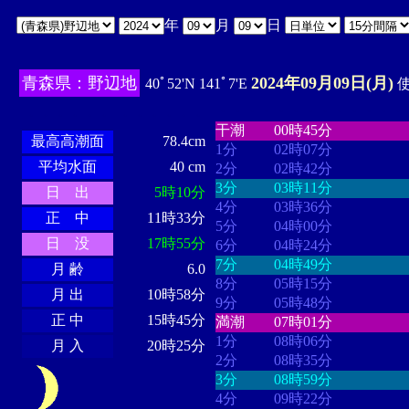
年
月
日
青森県：野辺地
2024年09月09日(月)
40ﾟ52'N 141ﾟ7'E
使
・・・・
・・・・・・・・
・
・・・・・・
・・・・・・
干潮
00時45分
最高高潮面
78.4cm
1分
02時07分
平均水面
40 cm
2分
02時42分
3分
03時11分
日 出
5時10分
4分
03時36分
正 中
11時33分
5分
04時00分
日 没
17時55分
6分
04時24分
7分
04時49分
月 齢
6.0
8分
05時15分
月 出
10時58分
9分
05時48分
正 中
15時45分
満潮
07時01分
1分
08時06分
月 入
20時25分
2分
08時35分
3分
08時59分
4分
09時22分